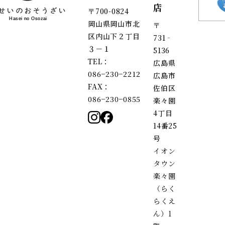
店
〒700-0824
岡山県岡山市北
〒
区内山下２丁目
731‐
３－１
5136
TEL：
広島県
086−230−2212
広島市
FAX：
佐伯区
086−230−0855
楽々園
4丁目
14番25
号
イオン
タウン
楽々園
（らく
らくえ
ん）1