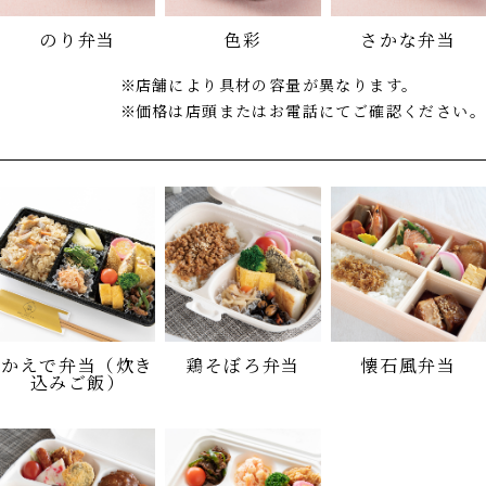
のり弁当
色彩
さかな弁当
店舗により具材の容量が異なります。
価格は店頭またはお電話にてご確認ください。
かえで弁当（炊き
鶏そぼろ弁当
懐石風弁当
込みご飯）