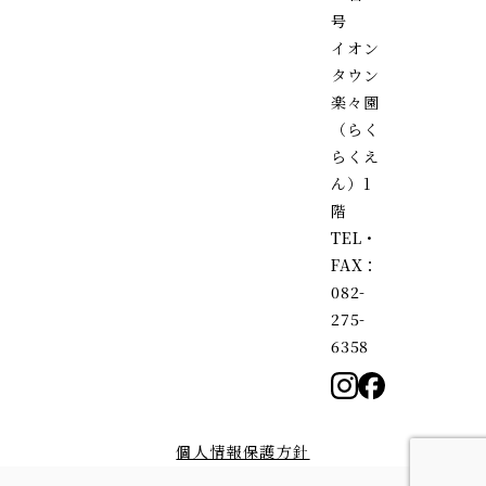
号
イオン
タウン
楽々園
（らく
らくえ
ん）1
階
TEL・
FAX：
082-
275-
6358
個人情報保護方針